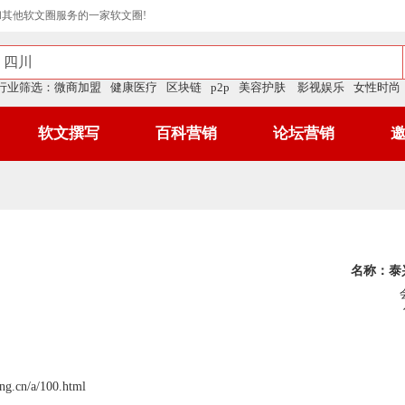
和其他软文圈服务的一家软文圈!
行业筛选：
微商加盟
健康医疗
区块链
p2p
美容护肤
影视娱乐
女性时尚
软文撰写
百科营销
论坛营销
名称：泰
ing.cn/a/100.html