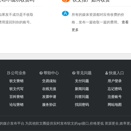
A
如果发不成功是不收取
所有的媒体资源都对应有收费的价
费用退回到你的账号。
格，发布一篇收取一篇的费用。
查看
更多
公司业务
帮助中心
常见问题
快速入口
软文营销
交易须知
支付问题
用户登录
软文代写
在线充值
新闻问题
忘记密码
百科营销
发票申请
问答问题
注册账号
论坛营销
服务协议
找回密码
网站地图
的媒介发布平台.为其他软文圈提供实时发布软文的api接口,价格更低 资源更全,效率更