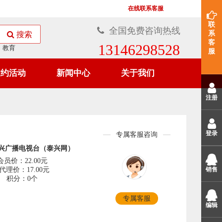
在线联系客服
联
全国免费咨询热线
系
搜索
客
13146298528
教育
服
邀约活动
新闻中心
关于我们
注册
登录
专属客服咨询
兴广播电视台（泰兴网）
会员价：22.00元
代理价：17.00元
销售
积分：0个
专属客服
编辑