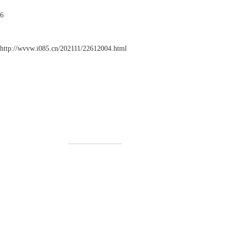
6
http://wvvw.i085.cn/202111/22612004.html