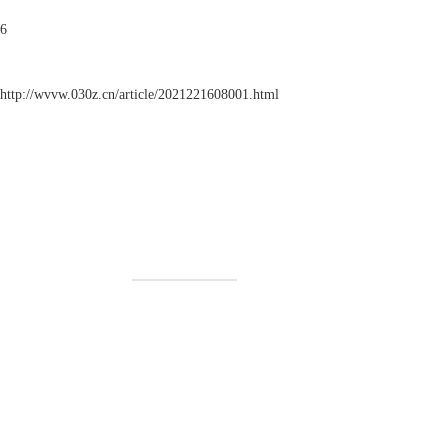
6
http://wvvw.030z.cn/article/2021221608001.html