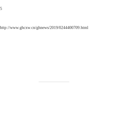
5
http://www.ghcxw.cn/ghnews/2019/0244400709.html