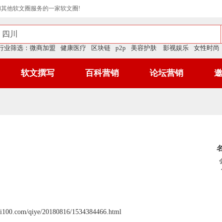
和其他软文圈服务的一家软文圈!
行业筛选：
微商加盟
健康医疗
区块链
p2p
美容护肤
影视娱乐
女性时尚
软文撰写
百科营销
论坛营销
axi100.com/qiye/20180816/1534384466.html