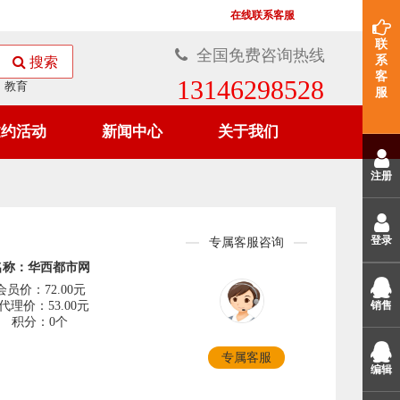
在线联系客服
联
全国免费咨询热线
系
搜索
客
13146298528
教育
服
邀约活动
新闻中心
关于我们
注册
登录
专属客服咨询
名称：华西都市网
会员价：72.00元
代理价：53.00元
销售
积分：0个
专属客服
编辑