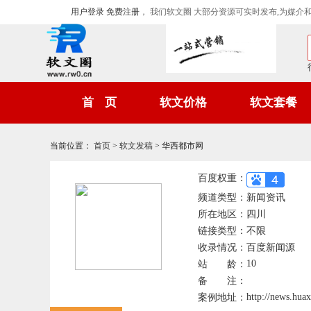
用户登录
免费注册
， 我们软文圈 大部分资源可实时发布,为媒介
首 页
软文价格
软文套餐
当前位置
：
首页
>
软文发稿
>
华西都市网
百度权重：
频道类型：
新闻资讯
所在地区：
四川
链接类型：
不限
收录情况：
百度新闻源
10
站 龄：
备 注：
http://news.hu
案例地址：