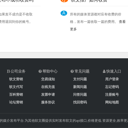
A
如果发不成功是不收取
所有的媒体资源都对应有收费的价
费用退回到你的账号。
格，发布一篇收取一篇的费用。
查看
更多
公司业务
帮助中心
常见问题
快速入口
软文营销
交易须知
支付问题
用户登录
软文代写
在线充值
新闻问题
忘记密码
百科营销
发票申请
问答问题
注册账号
论坛营销
服务协议
找回密码
网站地图
的媒介发布平台.为其他软文圈提供实时发布软文的api接口,价格更低 资源更全,效率更