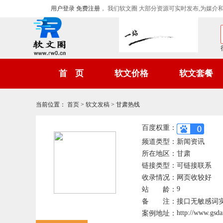
用户登录
免费注册
， 我们软文圈 大部分资源可实时发布,为媒介
首 页
软文价格
软文套餐
当前位置
：
首页
>
软文发稿
>
甘肃热线
百度权重：
频道类型：
新闻资讯
所在地区：
甘肃
链接类型：
可链接联系
收录情况：
网页收较好
9
站 龄：
备 注：
接口无敏感词实
http://www.gsda
案例地址：