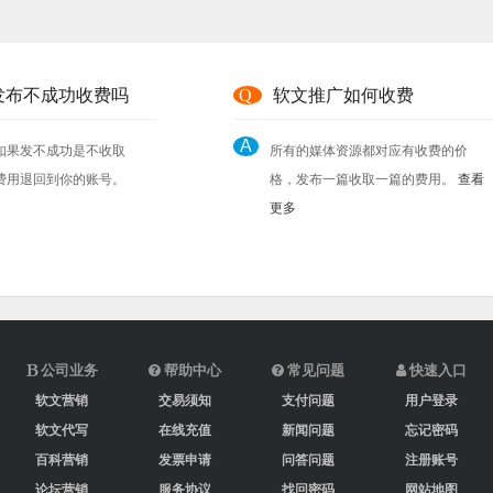
发布不成功收费吗
Q
软文推广如何收费
A
如果发不成功是不收取
所有的媒体资源都对应有收费的价
费用退回到你的账号。
格，发布一篇收取一篇的费用。
查看
更多
公司业务
帮助中心
常见问题
快速入口
软文营销
交易须知
支付问题
用户登录
软文代写
在线充值
新闻问题
忘记密码
百科营销
发票申请
问答问题
注册账号
论坛营销
服务协议
找回密码
网站地图