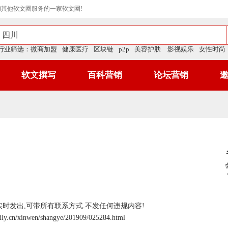
和其他软文圈服务的一家软文圈!
行业筛选：
微商加盟
健康医疗
区块链
p2p
美容护肤
影视娱乐
女性时尚
软文撰写
百科营销
论坛营销
时发出,可带所有联系方式.不发任何违规内容!
ily.cn/xinwen/shangye/201909/025284.html