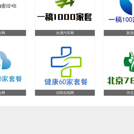
市网
水滴汽车网
新浪
仓网
汾阳在线网
河北